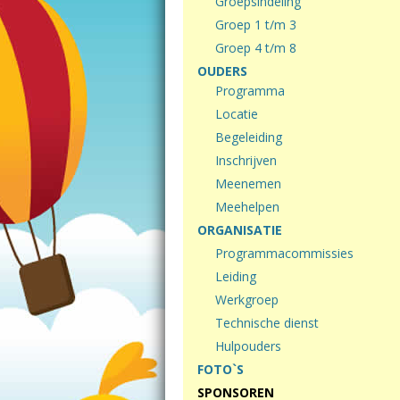
Groepsindeling
Groep 1 t/m 3
Groep 4 t/m 8
OUDERS
Programma
Locatie
Begeleiding
Inschrijven
Meenemen
Meehelpen
ORGANISATIE
Programmacommissies
Leiding
Werkgroep
Technische dienst
Hulpouders
FOTO`S
SPONSOREN