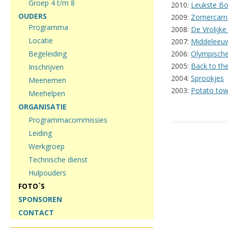
Groep 4 t/m 8
2010:
Leukste B
OUDERS
2009:
Zomercarn
Programma
2008:
De Vrolijke
Locatie
2007:
Middeleeu
Begeleiding
2006:
Olympische
2005:
Back to the
Inschrijven
2004:
Sprookjes
Meenemen
2003:
Potato to
Meehelpen
ORGANISATIE
Programmacommissies
Leiding
Werkgroep
Technische dienst
Hulpouders
FOTO`S
SPONSOREN
CONTACT