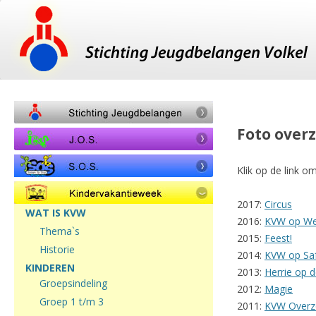
Foto overz
Klik op de link o
2017:
Circus
WAT IS KVW
2016:
KVW op Wer
Thema`s
2015:
Feest!
Historie
2014:
KVW op Saf
KINDEREN
2013:
Herrie op d
Groepsindeling
2012:
Magie
Groep 1 t/m 3
2011:
KVW Overz