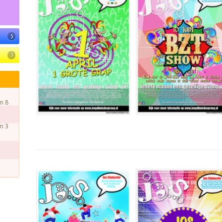
m 8
m 3