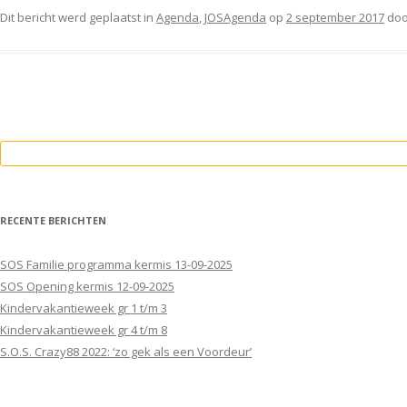
Dit bericht werd geplaatst in
Agenda
,
JOSAgenda
op
2 september 2017
do
Zoeken
naar:
RECENTE BERICHTEN
SOS Familie programma kermis 13-09-2025
SOS Opening kermis 12-09-2025
Kindervakantieweek gr 1 t/m 3
Kindervakantieweek gr 4 t/m 8
S.O.S. Crazy88 2022: ‘zo gek als een Voordeur’