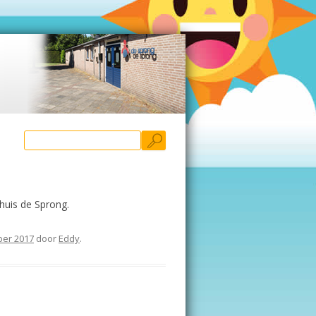
Zoeken
naar:
dhuis de Sprong.
ber 2017
door
Eddy
.