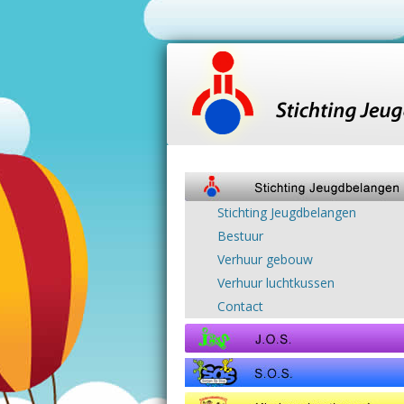
Stichting Jeugdbelangen
Bestuur
Verhuur gebouw
Verhuur luchtkussen
Contact